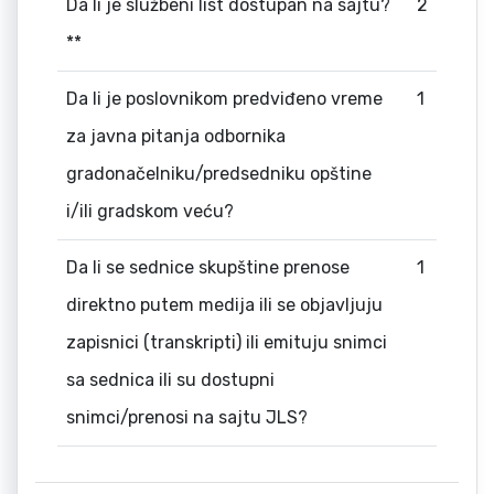
Da li je službeni list dostupan na sajtu?
2
**
Da li je poslovnikom predviđeno vreme
1
za javna pitanja odbornika
gradonačelniku/predsedniku opštine
i/ili gradskom veću?
Da li se sednice skupštine prenose
1
direktno putem medija ili se objavljuju
zapisnici (transkripti) ili emituju snimci
sa sednica ili su dostupni
snimci/prenosi na sajtu JLS?