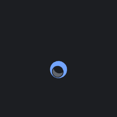
sanja sa sednica skupštine u proteklih 24 meseca?
dneti na predloge akata koji su razmatrani na poslednjoj se
a podnetih amandmana?
redne sednice skupštine?
a?
građana sa odbornicima?
 javna pitanja odbornika gradonačelniku/predsedniku opštin
 putem medija ili se objavljuju zapisnici (transkripti) ili emi